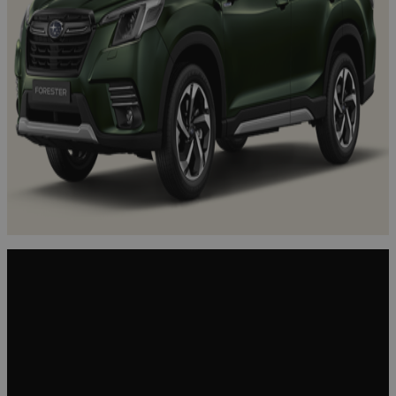
SISÄTILAT
KESKIÖSSÄ TOIMIVUUS
Forester e-Boxer tarjoaa monia elämää helpottavia toimintoja.
Takaovien leveät kynnyslistat auttavat ylettämään katolla oleviin
tavaroihin. Kynnykset peittävien ovien ansiosta vaatteet eivät