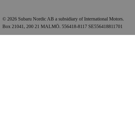
© 2026 Subaru Nordic AB a subsidiary of International Motors.
Box 21041, 200 21 MALMÖ. 556418-8117 SE556418811701