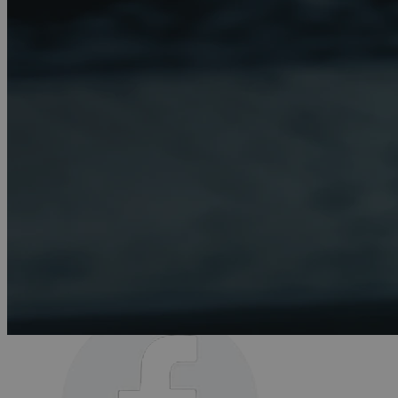
Tietosuojailmoitus
Tietoa jäteparistoista
Evästeasetukset
LINKIT
Lehdistötiedotteet
PALVELUT
Subaru Shop
Karttapäivitykset