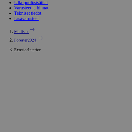
Ulkopuoli/sisätilat
Varusteet ja hinnat
Tekniset tiedot
Lisävarusteet
arrow_right_alt
Mallisto
arrow_right_alt
Forester2024
ExteriorInterior
ULKOPUOLI &
SISÄTILAT