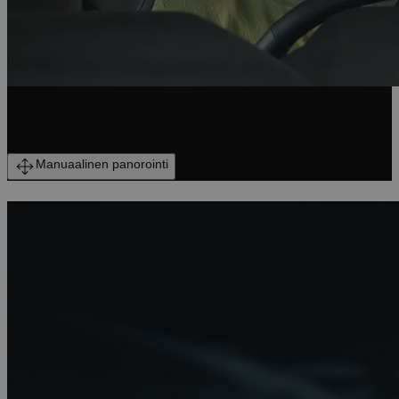
SISÄTILAT
Manuaalinen panorointi
ETSI LÄHIN JÄLLEENMYYJÄSI
Pyydä apua asiantuntijalta tai varaa koeajo ottamalla yhteyttä
lähialueesi jälleenmyyjään tai korjaamoon.
ETSI JÄLLEENMYYJÄ
HENKILÖKOHTAISET TIEDOT