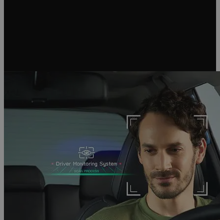
likaannu, vaikka auto olisikin likainen. Autossa on tietysti myös
runsaasti säilytystilaa sekä mukipidikkeet, minkä lisäksi takapenkin
voi kaataa kätevästi tavaratilasta käsin.
OIVALTAVAA TEKNIIKKAA