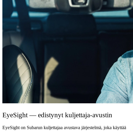
EyeSight — edistynyt kuljettaja-avustin
EyeSight on Subarun kuljettajaa avustava järjestelmä, joka käyttää