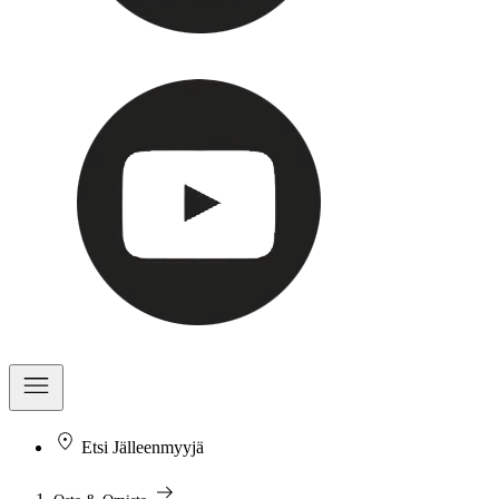
Etsi Jälleenmyyjä
arrow_right_alt