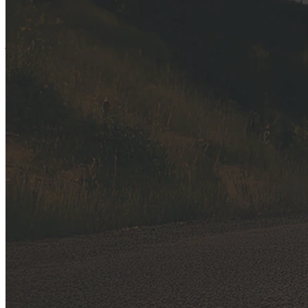
ajamista. Järjestelmällä on rajoituksensa. Tutustu omistajan käsikirjassa
oleviin tietoihin järjestelmän toiminnasta ja rajoituksista. Kysy lisätietoa
jälleenmyyjältäsi.
HENKILÖKOHTAISET TIEDOT
Tietosuojailmoitus
Tietoa jäteparistoista
Evästeasetukset
LINKIT
Lehdistötiedotteet
PALVELUT
Subaru Shop
Karttapäivitykset