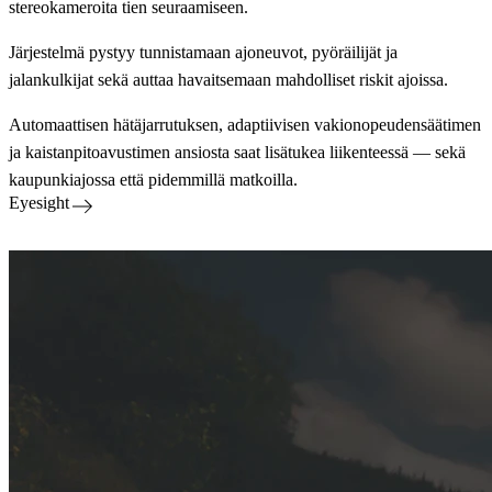
stereokameroita tien seuraamiseen.
Järjestelmä pystyy tunnistamaan ajoneuvot, pyöräilijät ja
jalankulkijat sekä auttaa havaitsemaan mahdolliset riskit ajoissa.
Automaattisen hätäjarrutuksen, adaptiivisen vakionopeudensäätimen
ja kaistanpitoavustimen ansiosta saat lisätukea liikenteessä — sekä
kaupunkiajossa että pidemmillä matkoilla.
Eyesight
Voimansiirto voi olla erilainen.
Painopisteemme pysyy samana — turvallisuus
ensin.
Jopa polttomoottorimalleissamme turvallisuus on aina etusijalla —
teknologia on suunniteltu auttamaan sinua havaitsemaan riskit
ajoissa ja ajamaan luottavaisesti.
Edistyneet turvatoiminnot eivät yksin riitä varmistamaan turvallista