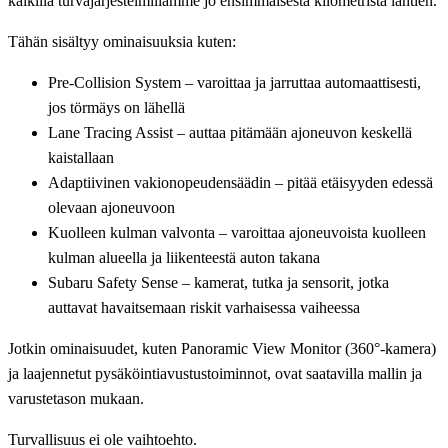
kaikilla turvajärjestelmillämme jo ensimmäisestä kilometristä lähtien.
Tähän sisältyy ominaisuuksia kuten:
Pre-Collision System – varoittaa ja jarruttaa automaattisesti,
jos törmäys on lähellä
Lane Tracing Assist – auttaa pitämään ajoneuvon keskellä
kaistallaan
Adaptiivinen vakionopeudensäädin – pitää etäisyyden edessä
olevaan ajoneuvoon
Kuolleen kulman valvonta – varoittaa ajoneuvoista kuolleen
kulman alueella ja liikenteestä auton takana
Subaru Safety Sense – kamerat, tutka ja sensorit, jotka
auttavat havaitsemaan riskit varhaisessa vaiheessa
Jotkin ominaisuudet, kuten Panoramic View Monitor (360°-kamera)
ja laajennetut pysäköintiavustustoiminnot, ovat saatavilla mallin ja
varustetason mukaan.
Turvallisuus ei ole vaihtoehto.