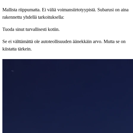
Mallista riippumatta. Ei väliä voimansiirtotyypistä. Subarusi on aina
rakennettu yhdellä tarkoituksella:
Tuoda sinut turvallisesti kotiin.
Se ei välttämättä ole autoteollisuuden äänekkäin arvo. Mutta se on
kiistatta tärkein.
Koe Subarun sähköajoneuvot itse
Astukaa sisään. Paina start. Tunne ero.
Varaa koeajo lähimmältä Subaru-jälleenmyyjältäsi.
Löydä jälleenmyyjäsi