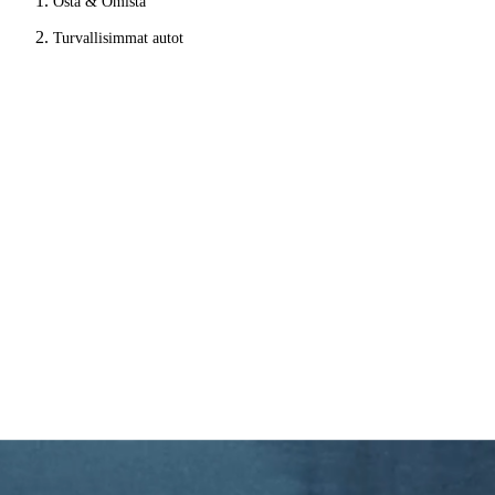
Osta & Omista
Turvallisimmat autot
Turvallisuus ensin
— uudella aikakaudella
Turvallisuutesi on aina ollut meille tärkeintä. Se on aina ollut
ja niin tulee aina olemaan. Nyt se on yksinkertaisesti
sähköistetty, yhdistetty ja älykkäämpi kuin koskaan.