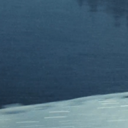
Subaru on aina valmistanut autoja ihmisille, jotka haluavat elää
elämää täysillä. Niille, jotka suosivat valmistautumista sattuman
sijaan ja tietävät, ettei seikkailu ole ohi ennen kuin olet turvallisesti
kotona. Meille se on jokaisen matkan ydin: saada sinut turvallisesti
kotiin.