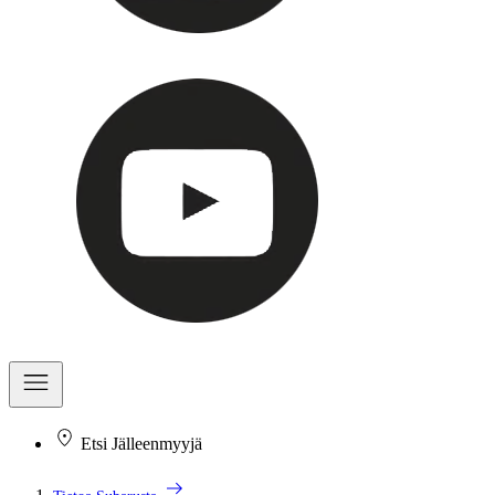
Etsi Jälleenmyyjä
arrow_right_alt