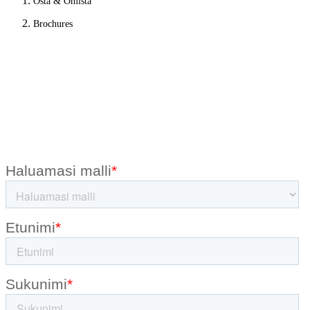
Osta & Omista
Brochures
Esitteet
Tilaa esitteet kotiin tai lue ne digitaalisesti!
Tässä voit tilata esitteen kotiin ja saada sen kätevästi postilaatikkoon.
Voit myös lukea esitteen digitaalisesti lataamalla sen PDF-tiedostona
sähköpostiisi.
Valitse itsellesi sopivin vaihtoehto!