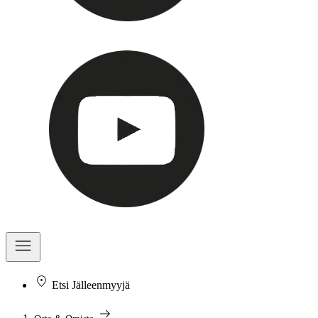
Etsi Jälleenmyyjä
arrow_right_alt