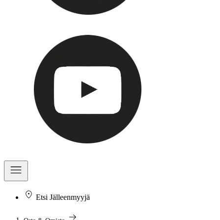
Etsi Jälleenmyyjä
arrow_right_alt