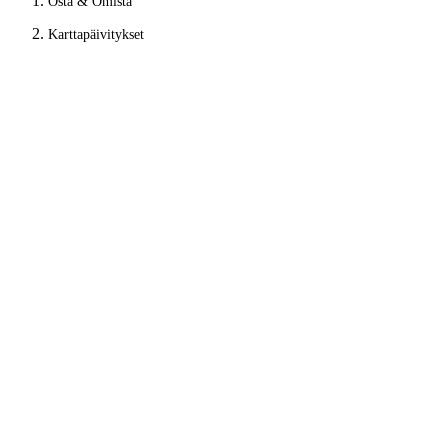
Osta & Omista
Karttapäivitykset
Karttapäivitykset
Tiet muuttuvat, ja maailma niiden mukana. Kun päivität
navigaattorisi säännöllisesti, löydät aina perille helpoimmin –
uusimpien karttaversioiden avulla.