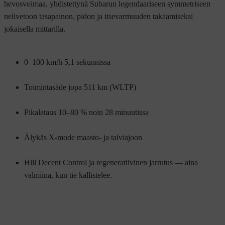
hevosvoimaa, yhdistettynä Subarun legendaariseen symmetriseen
nelivetoon tasapainon, pidon ja itsevarmuuden takaamiseksi
jokaisella mittarilla.
0–100 km/h 5,1 sekunnissa
Toimintasäde jopa 511 km (WLTP)
Pikalataus 10–80 % noin 28 minuutissa
Älykäs X-mode maasto- ja talviajoon
Hill Decent Control ja regeneratiivinen jarrutus — aina
valmiina, kun tie kallistelee.