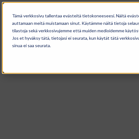
Tämä verkkosivu tallentaa evästeitä tietokoneeseesi. Näitä eväst
auttamaan meitä muistamaan sinut. Käytämme näitä tietoja selause
tilastoja sekä verkkosivujemme että muiden medioidemme käytöst
Solterra
Muotoilu
Jos et hyväksy tätä, tietojasi ei seurata, kun käytät tätä verkkos
Hinta ja tekniset tiedot
sinua ei saa seurata.
Lisävarusteet
Mallisto