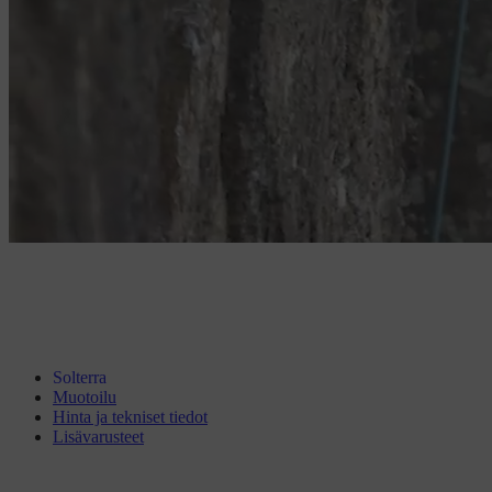
Solterra
Muotoilu
Hinta ja tekniset tiedot
Lisävarusteet