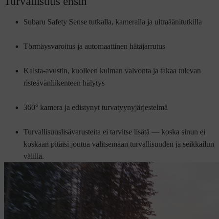
Turvallisuus ensin
Subaru Safety Sense tutkalla, kameralla ja ultraäänitutkilla
Törmäysvaroitus ja automaattinen hätäjarrutus
Kaista-avustin, kuolleen kulman valvonta ja takaa tulevan
risteävänliikenteen hälytys
360° kamera ja edistynyt turvatyynyjärjestelmä
Turvallisuuslisävarusteita ei tarvitse lisätä — koska sinun ei
koskaan pitäisi joutua valitsemaan turvallisuuden ja seikkailun
välillä.