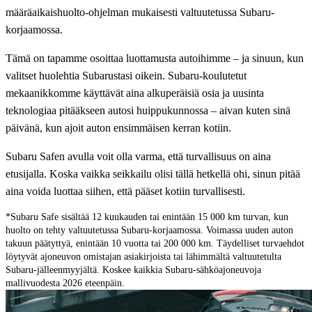
määräaikaishuolto-ohjelman mukaisesti valtuutetussa Subaru-
korjaamossa.
Tämä on tapamme osoittaa luottamusta autoihimme – ja sinuun, kun
valitset huolehtia Subarustasi oikein. Subaru-koulutetut
mekaanikkomme käyttävät aina alkuperäisiä osia ja uusinta
teknologiaa pitääkseen autosi huippukunnossa – aivan kuten sinä
päivänä, kun ajoit auton ensimmäisen kerran kotiin.
Subaru Safen avulla voit olla varma, että turvallisuus on aina
etusijalla. Koska vaikka seikkailu olisi tällä hetkellä ohi, sinun pitää
aina voida luottaa siihen, että pääset kotiin turvallisesti.
*Subaru Safe sisältää 12 kuukauden tai enintään 15 000 km turvan, kun
huolto on tehty valtuutetussa Subaru-korjaamossa. Voimassa uuden auton
takuun päätyttyä, enintään 10 vuotta tai 200 000 km. Täydelliset turvaehdot
löytyvät ajoneuvon omistajan asiakirjoista tai lähimmältä valtuutetulta
Subaru-jälleenmyyjältä. Koskee kaikkia Subaru-sähköajoneuvoja
mallivuodesta 2026 eteenpäin.