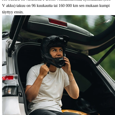
V akku) takuu on 96 kuukautta tai 160 000 km sen mukaan kumpi
täyttyy ensin.