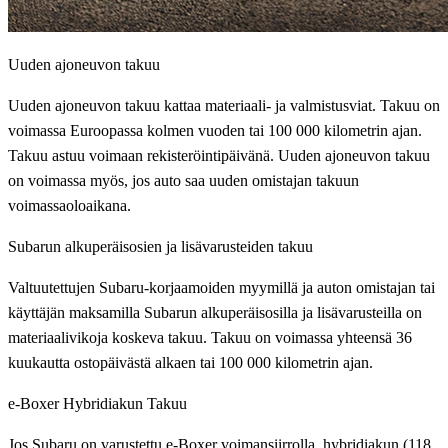
Uuden ajoneuvon takuu
Uuden ajoneuvon takuu kattaa materiaali- ja valmistusviat. Takuu on
voimassa Euroopassa kolmen vuoden tai 100 000 kilometrin ajan.
Takuu astuu voimaan rekisteröintipäivänä. Uuden ajoneuvon takuu
on voimassa myös, jos auto saa uuden omistajan takuun
voimassaoloaikana.
Subarun alkuperäisosien ja lisävarusteiden takuu
Valtuutettujen Subaru-korjaamoiden myymillä ja auton omistajan tai
käyttäjän maksamilla Subarun alkuperäisosilla ja lisävarusteilla on
materiaalivikoja koskeva takuu. Takuu on voimassa yhteensä 36
kuukautta ostopäivästä alkaen tai 100 000 kilometrin ajan.
e-Boxer Hybridiakun Takuu
Jos Subaru on varustettu e-Boxer voimansiirrolla, hybridiakun (118