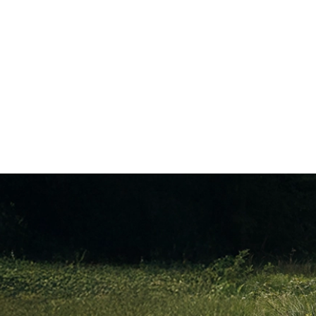
Sähköajoneuvoillemme tarjoamme myös Subaru Safe -
turvaohjelman – huolloista aktivoidun turvan, joka pidentää
mielenrauhaasi jopa 10 vuodeksi tai 200 000 km:iin asti, kun
huollatat autoasi valtuutetussa Subaru-korjaamossa.