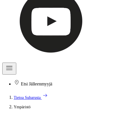
Etsi Jälleenmyyjä
arrow_right_alt
Tietoa Subarusta
Ympäristö