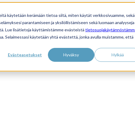
eitä käytetään kerämään tietoa siitä, miten käytät verkkosivuamme, sekä
lämyksesi parantamiseen ja yksilöllistämiseen sekä luomaan analyyseja 
ä. Lue lisätietoja käyttämistämme evästeistä
tietosuojakäytännöstämm
ivua. Selaimessasi käytetään yhtä evästettä, jonka avulla muistamme, että
Evästeasetukset
Hyväksy
Hylkää