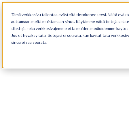
Tämä verkkosivu tallentaa evästeitä tietokoneeseesi. Näitä eväst
auttamaan meitä muistamaan sinut. Käytämme näitä tietoja selause
tilastoja sekä verkkosivujemme että muiden medioidemme käytöst
Jos et hyväksy tätä, tietojasi ei seurata, kun käytät tätä verkkos
sinua ei saa seurata.