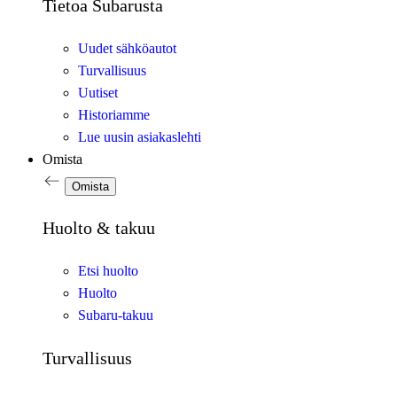
Tietoa Subarusta
Uudet sähköautot
Turvallisuus
Uutiset
Historiamme
Lue uusin asiakaslehti
Omista
Omista
Huolto & takuu
Etsi huolto
Huolto
Subaru-takuu
Turvallisuus