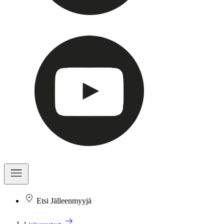
Etsi Jälleenmyyjä
arrow_right_alt