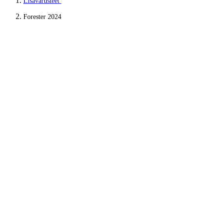
Lisävarusteet
Forester 2024
Tee Subarustasi yksilöllinen
Räätälöi Subaru tyyliisi sopivaksi Subarun lisävarusteilla.
Lisävarusteilla saat tarpeellisia lisätoimintoja, mukavuutta ja
yksilöllisyyttä Subaru ulkonäköön.
Valitse toinen malli