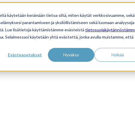
eitä käytetään kerämään tietoa siitä, miten käytät verkkosivuamme, sekä
lämyksesi parantamiseen ja yksilöllistämiseen sekä luomaan analyyseja 
ä. Lue lisätietoja käyttämistämme evästeistä
tietosuojakäytännöstämm
ivua. Selaimessasi käytetään yhtä evästettä, jonka avulla muistamme, että
Evästeasetukset
Hyväksy
Hylkää