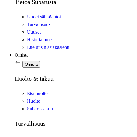
Tietoa Subarusta
Uudet sähköautot
Turvallisuus
Uutiset
Historiamme
Lue uusin asiakaslehti
Omista
Omista
Huolto & takuu
Etsi huolto
Huolto
Subaru-takuu
Turvallisuus