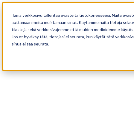
Tämä verkkosivu tallentaa evästeitä tietokoneeseesi. Näitä eväst
auttamaan meitä muistamaan sinut. Käytämme näitä tietoja selause
tilastoja sekä verkkosivujemme että muiden medioidemme käytöst
Jos et hyväksy tätä, tietojasi ei seurata, kun käytät tätä verkkos
sinua ei saa seurata.