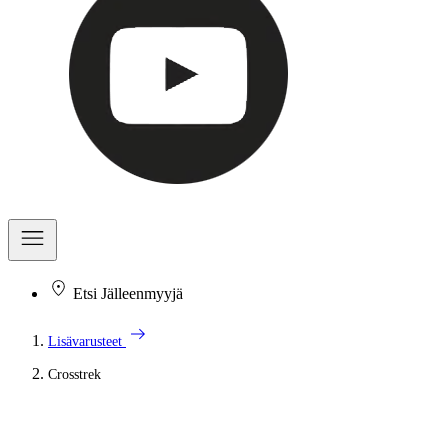
Etsi Jälleenmyyjä
arrow_right_alt
Lisävarusteet
Crosstrek