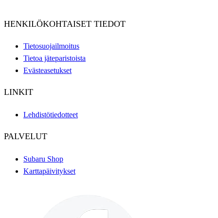
HENKILÖKOHTAISET TIEDOT
Tietosuojailmoitus
Tietoa jäteparistoista
Evästeasetukset
LINKIT
Lehdistötiedotteet
PALVELUT
Subaru Shop
Karttapäivitykset