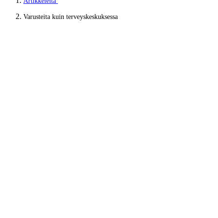
Artikkeleita
Varusteita kuin terveyskeskuksessa
Varusteita kuin
terveyskeskuksessa
Kymenlaakson hyvinvointialueella aloittaa pian kaksi uutta
huippuvarusteltua Subaru Outback -autoa, joiden tehtävä on
kuljettaa apua sitä tarvitseville kotisairaanhoidon ja hoitolaitosten
asiakkaille.