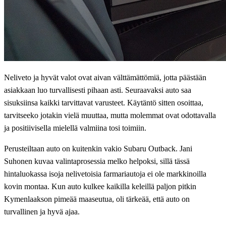
Neliveto ja hyvät valot ovat aivan välttämättömiä, jotta päästään
asiakkaan luo turvallisesti pihaan asti. Seuraavaksi auto saa
sisuksiinsa kaikki tarvittavat varusteet. Käytäntö sitten osoittaa,
tarvitseeko jotakin vielä muuttaa, mutta molemmat ovat odottavalla
ja positiivisella mielellä valmiina tosi toimiin.
Perusteiltaan auto on kuitenkin vakio Subaru Outback. Jani
Suhonen kuvaa valintaprosessia melko helpoksi, sillä tässä
hintaluokassa isoja nelivetoisia farmariautoja ei ole markkinoilla
kovin montaa. Kun auto kulkee kaikilla keleillä paljon pitkin
Kymenlaakson pimeää maaseutua, oli tärkeää, että auto on
turvallinen ja hyvä ajaa.