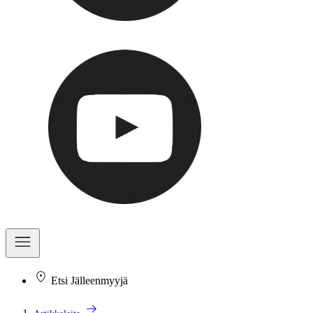
Etsi Jälleenmyyjä
arrow_right_alt