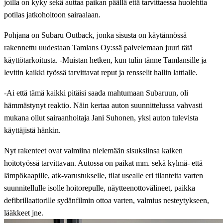
joilla on kyky sekä auttaa paikan päällä että tarvittaessa huolehtia
potilas jatkohoitoon sairaalaan.
Pohjana on Subaru Outback, jonka sisusta on käytännössä
rakennettu uudestaan Tamlans Oy:ssä palvelemaan juuri tätä
käyttötarkoitusta. -Muistan hetken, kun tulin tänne Tamlansille ja
levitin kaikki työssä tarvittavat reput ja rensselit hallin lattialle.
-Ai että tämä kaikki pitäisi saada mahtumaan Subaruun, oli
hämmästynyt reaktio. Näin kertaa auton suunnittelussa vahvasti
mukana ollut sairaanhoitaja Jani Suhonen, yksi auton tulevista
käyttäjistä hänkin.
Nyt rakenteet ovat valmiina nielemään sisuksiinsa kaiken
hoitotyössä tarvittavan. Autossa on paikat mm. sekä kylmä- että
lämpökaapille, atk-varustukselle, tilat usealle eri tilanteita varten
suunnitellulle isolle hoitorepulle, näytteenottovälineet, paikka
defibrillaattorille sydänfilmin ottoa varten, valmius nesteytykseen,
lääkkeet jne.