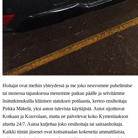
Hoitajat ovat meihin yhteydessä ja me joko neuvomme puhelimitse
tai monessa tapauksessa menemme paikan päälle ja selvitämme
lisätutkimuksilla kliinisen statuksen potilaasta, kertoo ensihoitaja
Pirkka Mäkelä, yksi auton tulevista käyttäjistä. Autot sijoittuvat
Kotkaan ja Kouvolaan, mutta ne palvelevat koko Kymenlaakson
aluetta 24/7. Autoa kuljettaa joko ensihoitaja tai sairaanhoitaja.
Kaikki tiimin jäsenet ovat kotisairaalan kokeneita ammattilaisia,